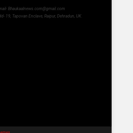
mail- Bhaukaalnews.com@gmail.com
d- 19, Tapovan Enclave, Raipur, Dehradun, UK.
Themes
.