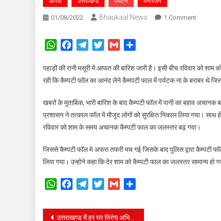
आपदा
उत्तराखण्ड
पर्यटन
मनोरंजन
Bhaukaal News
On
01/08/2022
1 Comment
मसूरी
के
WhatsApp
Facebook
Telegram
Twitter
Gmail
Share
कैम्पटीफॉ
का
पहाड़ों की रानी मसूरी में आफत की बारिश जारी है। इसी बीच रविवार को शाम को
रौद्र
रही कि कैम्पटी फॉल का आनंद लेने कैमपटी फाल में पर्यटक ना के बराबर थे जिस
रूप,
पुलिस
खबरों के मुताबिक, भारी बारिश के बाद कैम्पटी फॉल में पानी का बहाव अचानक
ने
प्रशासन ने तत्काल फॉल में मौजूद लोगों को सुरक्षित निकाल लिया गया। साथ ही म
सुरक्षा
रविवार को शाम के समय अचानक कैम्पटी फाल का जलस्तर बढ़ गया।
की
दृष्टिगत
जिससे कैम्पटी फॉल मे अफरा तफरी मच गई जिसके बाद पुलिस द्वारा कैम्पटी फॉल म
कैम्पटी
लिया गया। उन्होने कहा कि देर शाम को कैम्पटी फाल का जलस्तर सामान्य हो 
फाल
को
WhatsApp
Facebook
Telegram
Twitter
Gmail
Share
कराया
खाली
Post
उत्तराखण्ड में हर घर तिरंगा अभियान को सफल बनाने के लिए देहरादून पहुंचे संवित पात्रा, तैयारियों को लेकर मुख्यमंत्री से की विचार विमर्श