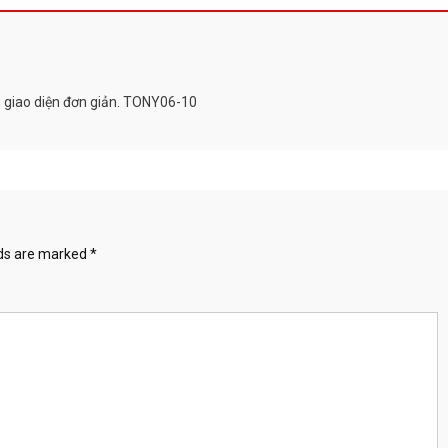
h giao diện đơn giản. TONY06-10
lds are marked
*