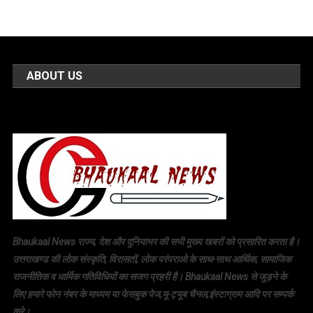
ABOUT US
Bhaukaal News राज्य, देश और दुनियाभर की सभी मुख्य खबरों को प्रसारित करता है।
उत्तराखण्ड की लोक संस्कृति, विरासतों, लोक परंपराओ के साथ-साथ आर्थिक, सामाजिक
राजनीतिक व धार्मिक गतिविधियों का सजग प्रहरी है। Bhaukaal News से जुड़ने के
लिए हमारे फोन नंबर के माध्यम या फेसबुक पेज,यू-ट्यूब चैनल,इंस्टाग्राम आदि पर सम्पर्क
करे।