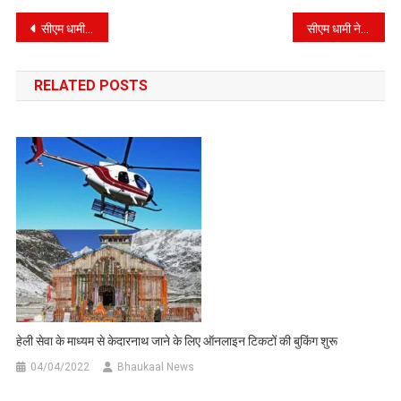
Post
सीएम धामी ने जूडिशियम 2.0 में न्याय व्यवस्था को और अधिक समावेशी, सुलभ व सुदृढ़ बनाने पर जोर।
सीएम धामी ने चयनित 221 अभ्यर्थियों को सौंपा नियुक्ति पत्र।
navigation
RELATED POSTS
हेली सेवा के माध्यम से केदारनाथ जाने के लिए ऑनलाइन टिकटों की बुकिंग शुरू
04/04/2022
Bhaukaal News