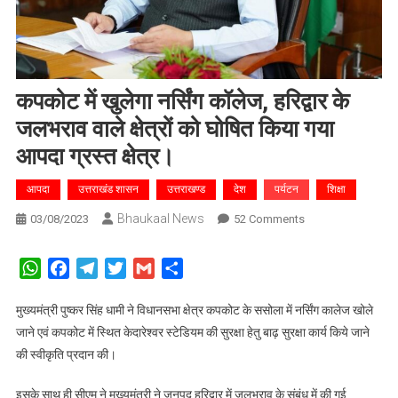
कपकोट में खुलेगा नर्सिंग कॉलेज, हरिद्वार के
जलभराव वाले क्षेत्रों को घोषित किया गया
आपदा ग्रस्त क्षेत्र।
आपदा
उत्तराखंड शासन
उत्तराखण्ड
देश
पर्यटन
शिक्षा
Bhaukaal News
On
03/08/2023
52 Comments
कपकोट
में
WhatsApp
Facebook
Telegram
Twitter
Gmail
Share
खुलेगा
नर्सिंग
मुख्यमंत्री पुष्कर सिंह धामी ने विधानसभा क्षेत्र कपकोट के ससोला में नर्सिंग कालेज खोले
कॉलेज,
जाने एवं कपकोट में स्थित केदारेश्वर स्टेडियम की सुरक्षा हेतु बाढ़ सुरक्षा कार्य किये जाने
हरिद्वार
की स्वीकृति प्रदान की।
के
जलभराव
इसके साथ ही सीएम ने मुख्यमंत्री ने जनपद हरिद्वार में जलभराव के संबंध में की गई