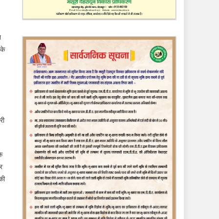
न
 के
री
ि
कर
 की