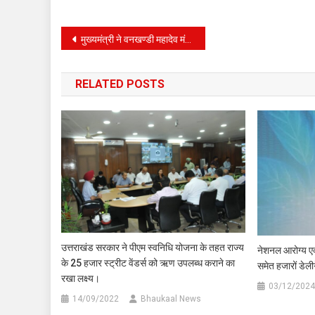
Post
मुख्यमंत्री ने वनखण्डी महादेव मंदिर में 12 दिवसीय महाशिवरात्रि मेले का किया शुभारंभ।
navigation
RELATED POSTS
उत्तराखंड सरकार ने पीएम स्वनिधि योजना के तहत राज्य
नेशनल आरोग्य एक्सप
के 25 हजार स्ट्रीट वेंडर्स को ऋण उपलब्ध कराने का
समेत हजारों डेली
रखा लक्ष्य।
03/12/2024
14/09/2022
Bhaukaal News