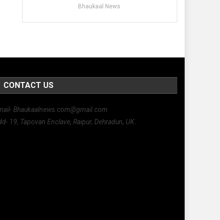
Bhaukaal News
CONTACT US
mail- Bhaukaalnews.com@gmail.com
d- 19, Tapovan Enclave, Raipur, Dehradun, UK.