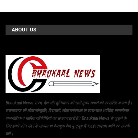
ABOUT US
Bhaukaal News राज्य, देश और दुनियाभर की सभी मुख्य खबरों को प्रसारित करता है।
उत्तराखण्ड की लोक संस्कृति, विरासतों, लोक परंपराओ के साथ-साथ आर्थिक, सामाजिक
राजनीतिक व धार्मिक गतिविधियों का सजग प्रहरी है। Bhaukaal News से जुड़ने के
लिए हमारे फोन नंबर के माध्यम या फेसबुक पेज,यू-ट्यूब चैनल,इंस्टाग्राम आदि पर सम्पर्क
करे।