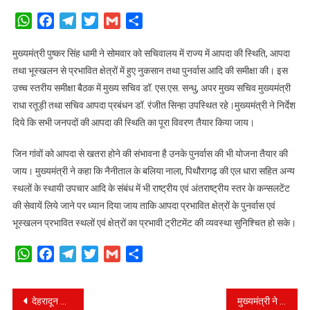
ने
WhatsApp
Facebook
Telegram
Twitter
Gmail
Share
दिए
आपदा
मुख्यमंत्री पुष्कर सिंह धामी ने सोमवार को सचिवालय में राज्य में आपदा की स्थिति, आपदा
ग्रस्त
तथा भूस्खलन से प्रभावित क्षेत्रों में हुए नुकसान तथा पुनर्वास आदि की समीक्षा की। इस
क्षेत्रों
उच्च स्तरीय समीक्षा बैठक में मुख्य सचिव डॉ. एस.एस. सन्धु, अपर मुख्य सचिव मुख्यमंत्री
का
राधा रतूड़ी तथा सचिव आपदा प्रबंधन डॉ. रंजीत सिन्हा उपस्थित रहे।मुख्यमंत्री ने निर्देश
विस्तृत
दिये कि सभी जनपदों की आपदा की स्थिति का पूरा विवरण तैयार किया जाय।
विवरण
तैयार
जिन गांवों को आपदा से खतरा होने की संभावना है उनके पुनर्वास की भी योजना तैयार की
करने
जाय। मुख्यमंत्री ने कहा कि नैनीताल के बलिया नाला, पिथौरागढ़ की एल धारा सहित अन्य
के
स्थलों के स्थायी उपचार आदि के संबंध में भी राष्ट्रीय एवं अंतराष्ट्रीय स्तर के कन्सलटेंट
निर्देश।
की सेवायें लिये जाने पर ध्यान दिया जाय ताकि आपदा प्रभावित क्षेत्रों के पुनर्वास एवं
भूस्खलन प्रभावित स्थलों एवं क्षेत्रों का प्रभावी ट्रीटमेंट की व्यवस्था सुनिश्चित हो सके।
WhatsApp
Facebook
Telegram
Twitter
Gmail
Share
Post
देहरादून जिले में दरोगा व इंस्पेक्टर के बंपर तबादले, आदेश जारी
मुख्यमंत्री ने सीएस समेत कार्मिक सचिव को दिए निर्देश, केस टू केस ले निर्णय