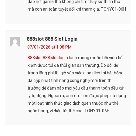
đáo nơi game thủ không chỉ tìm thấy sự thích thú
mà còn an toàn tuyệt đối khi tham gia. TONY01-06H
888slot 888 Slot Login
07/01/2026 at 1:08 PM
888slot 888 slot login
luôn mong muốn hội viên tiết
kiệm được tối đa thời gian săn thưởng. Do đó, để
tránh lãng phí thì giờ vào việc giao dịch thì hệ thống
đã cập nhật tính năng công nghệ mới trên thị
trường để đảm bảo mọi yêu cầu thanh toán đều xử
lý tự động. Ngoài ra, anh em còn được phép sử dụng
một loạt hình thức giao dịch quen thuộc như thẻ
ngân hàng, ví điện tử, thẻ cào. TONY01-06H