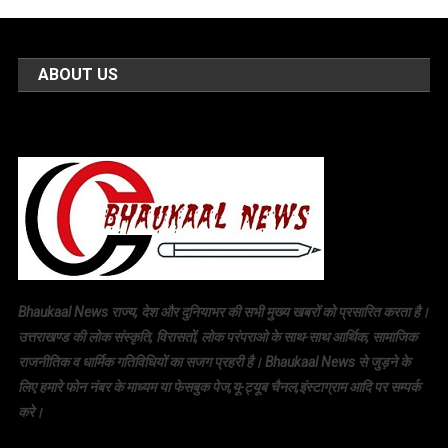
ABOUT US
Bhaukaal News राज्य, देश और दुनियाभर की सभी मुख्य खबरों को प्रसारित करता है।
उत्तराखण्ड की लोक संस्कृति, विरासतों, लोक परंपराओ के साथ-साथ आर्थिक, सामाजिक
राजनीतिक व धार्मिक गतिविधियों का सजग प्रहरी है। Bhaukaal News से जुड़ने के
लिए हमारे फोन नंबर के माध्यम या फेसबुक पेज,यू-ट्यूब चैनल,इंस्टाग्राम आदि पर सम्पर्क
करे।