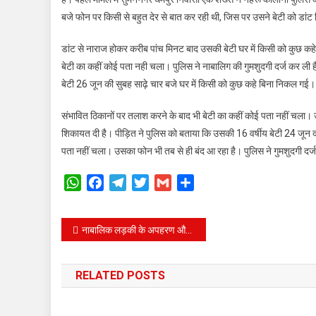
तीन
बजे फोन पर किसी से बहुत देर से बात कर रही थी, जिस पर उसने बेटी को डांट
नाबा
लड़कि
डांट से नाराज होकर करीब पांच मिनट बाद उसकी बेटी घर में किसी को कुछ 
लापत
बेटी का कहीं कोई पता नही चला। पुलिस ने नाबालिग की गुमशुदगी दर्ज कर ली ह
तला
बेटी 26 जून की सुबह साढ़े चार बजे घर में किसी को कुछ कहे बिना निकल 
में
जुटी
संभावित ठिकानों पर तलाश करने के बाद भी बेटी का कहीं कोई पता नहीं चला। 
पुलि
शिकायत दी है। पीड़ित ने पुलिस को बताया कि उसकी 16 वर्षीय बेटी 24 जून द
पता नहीं चला। उसका फोन भी तब से ही बंद आ रहा है। पुलिस ने गुमशुदगी दर
WhatsApp
Facebook
Telegram
Twitter
Gmail
Share
Post
नाबालिक लड़की के अपहरण और गैंगरेप के आरोपीयो को पुलिस ने मात्र 2 घंटे में किया गिरफ्तार
navigation
RELATED POSTS