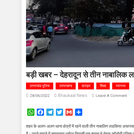
बड़ी खबर – देहरादून से तीन नाबालिक लड़
उत्तराखंड पुलिस
उत्तराखण्ड
क्राइम
शिक्षा
स्वास्थ्य
Bhaukaal News
On
28/06/2022
Leave A Comment
बड़ी
खबर
WhatsApp
Facebook
Telegram
Twitter
Gmail
Share
–
देहरा
शहर के अलग-अलग थाना क्षेत्रों में रहने वाली तीन नाबालिग लडकिया अचानक
से
है। पहले मामले में सुमननगर धर्मपुर निवासी एक शख्स ने नेहरू कॉलोनी पुलि