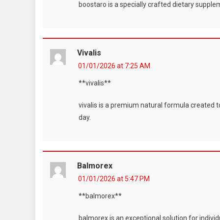
boostaro is a specially crafted dietary supplem
Vivalis
01/01/2026 at 7:25 AM
**vivalis**
vivalis is a premium natural formula created 
day.
Balmorex
01/01/2026 at 5:47 PM
**balmorex**
balmorex is an exceptional solution for indivi