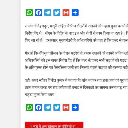
पांच
नवंबर
WhatsApp
Facebook
Telegram
Twitter
Gmail
Share
तक
सड़कों
राजधानी देहरादून, मसूरी सहित विभिन्न क्षेत्रों में सड़कों को गड्ढा मुक्त बनान
से
निर्देश दिए थे। सीएम के निर्देश के बाद इस ओर तेजी से काम किया जा रहा है। वि
गायब
किए जा रहे हैं। दरअसल, मुख्यमंत्री ने अधिकारियों को कहा है कि जल्द से जल
हो
जाएंगे
गौर हो कि मॉनसून सीजन के दौरान प्रदेश के तमाम सड़कों को काफी अधिक क्षति प
गड्ढे,
अधिकारियों को इस बाबत निर्देश दिए हैं कि जल्द से जल्द सभी सड़कों को गड
सीएम
के क्षतिग्रस्त होने का सिलसिला जारी रहा जिसके चलते सड़कों की मरम्मत नह
धामी
के
वही, अपर सचिव विनीत कुमार ने बताया कि पांच नवंबर तक इस कार्य को पूरा क
निर्देश
तहत तमाम जगह पर रोड कटिंग की वजह से दिक्कतों का सामना करना पड़ रहा ह
के
गड्ढा मुफ्त किया जाय।
बाद
युद्ध
WhatsApp
Facebook
Telegram
Twitter
Gmail
Share
स्तर
पर
चल
Post
नशे में धुत्त डॉक्टर का वीडियो वायरल, स्वास्थ्य सचिव में किया बर्खास्त।
रहा